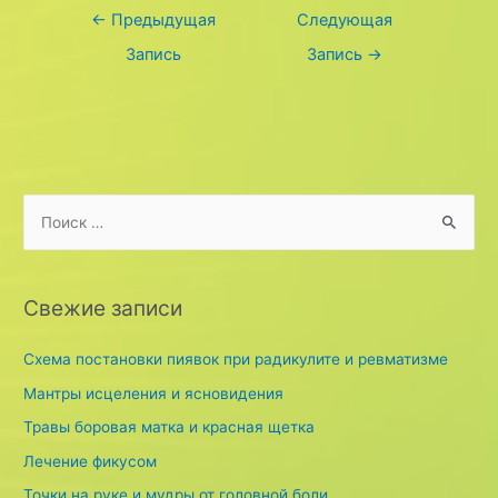
Навигация
←
Предыдущая
Следующая
по
Запись
Запись
→
записям
S
e
a
r
Свежие записи
c
h
Схема постановки пиявок при радикулите и ревматизме
f
Мантры исцеления и ясновидения
o
Травы боровая матка и красная щетка
r
Лечение фикусом
:
Точки на руке и мудры от головной боли