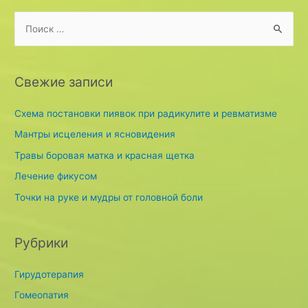
S
e
a
r
Свежие записи
c
h
Схема постановки пиявок при радикулите и ревматизме
f
Мантры исцеления и ясновидения
o
Травы боровая матка и красная щетка
r
Лечение фикусом
:
Точки на руке и мудры от головной боли
Рубрики
Гирудотерапия
Гомеопатия