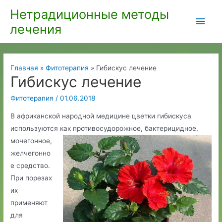
Перейти
Нетрадиционные методы
Глав
к
лечения
содержимому
мен
Главная
Фитотерапия
Гибискус лечение
Гибискус лечение
Фитотерапия
/
01.06.2018
В африканской народной медицине цветки гибискуса
используются как
противосудорожное, бактерицидное,
мочегонное,
желчегонно
е средство.
При порезах
их
применяют
для