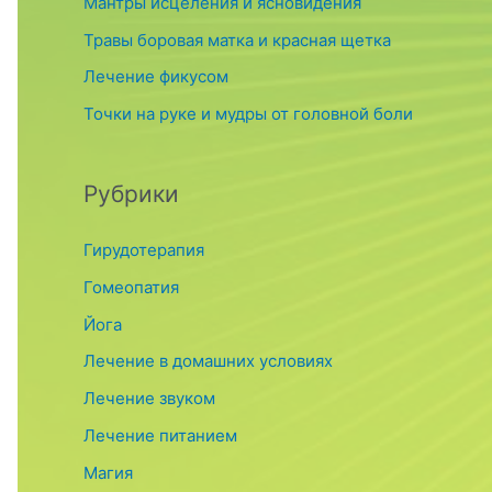
o
Мантры исцеления и ясновидения
r
Травы боровая матка и красная щетка
:
Лечение фикусом
Точки на руке и мудры от головной боли
Рубрики
Гирудотерапия
Гомеопатия
Йога
Лечение в домашних условиях
Лечение звуком
Лечение питанием
Магия