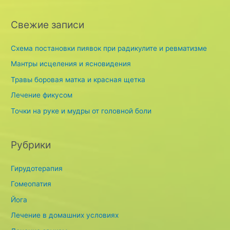
a
r
Свежие записи
c
h
Схема постановки пиявок при радикулите и ревматизме
f
Мантры исцеления и ясновидения
o
Травы боровая матка и красная щетка
r
Лечение фикусом
:
Точки на руке и мудры от головной боли
Рубрики
Гирудотерапия
Гомеопатия
Йога
Лечение в домашних условиях