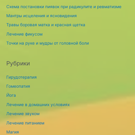
h
Схема постановки пиявок при радикулите и ревматизме
f
Мантры исцеления и ясновидения
o
Травы боровая матка и красная щетка
r
Лечение фикусом
:
Точки на руке и мудры от головной боли
Рубрики
Гирудотерапия
Гомеопатия
Йога
Лечение в домашних условиях
Лечение звуком
Лечение питанием
Магия