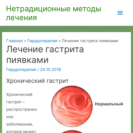
Перейти
Нетрадиционные методы
Глав
к
лечения
содержимому
мен
Главная
Гирудотерапия
Лечение гастрита пиявками
Лечение гастрита
пиявками
Гирудотерапия
/
24.10.2018
Хронический гастрит
Хронический
гастрит –
распространен
ное
заболевание,
которое может