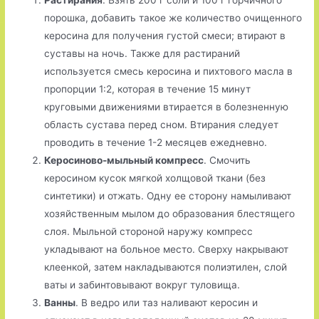
Растирания
. Взять 200 г соли и 100 г горчичного
порошка, добавить такое же количество очищенного
керосина для получения густой смеси; втирают в
суставы на ночь. Также для растираний
используется смесь керосина и пихтового масла в
пропорции 1:2, которая в течение 15 минут
круговыми движениями втирается в болезненную
область сустава перед сном. Втирания следует
проводить в течение 1-2 месяцев ежедневно.
Керосиново-мыльный компресс
. Смочить
керосином кусок мягкой холщовой ткани (без
синтетики) и отжать. Одну ее сторону намыливают
хозяйственным мылом до образования блестящего
слоя. Мыльной стороной наружу компресс
укладывают на больное место. Сверху накрывают
клеенкой, затем накладываются полиэтилен, слой
ваты и забинтовывают вокруг туловища.
Ванны
. В ведро или таз наливают керосин и