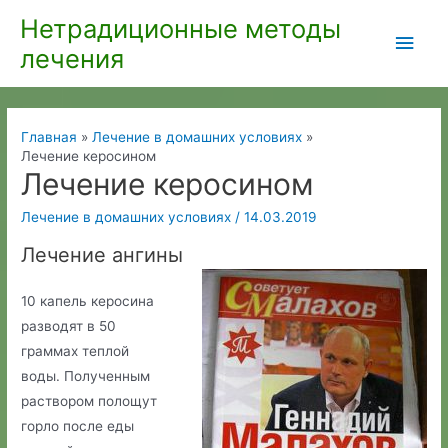
Перейти
Нетрадиционные методы
Глав
к
лечения
содержимому
мен
Главная
Лечение в домашних условиях
Лечение керосином
Лечение керосином
Лечение в домашних условиях
/
14.03.2019
Лечение ангины
10 капель керосина
разводят в 50
граммах теплой
воды. Полученным
раствором полощут
горло после еды