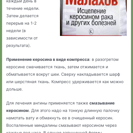
каждый день в
течение недели.
Затем делается
перерыв на 1-2
недели (в
зависимости от
результата).
Применение керосина в виде компресса
: в разогретом
керосине смачивается ткань, затем отжимается и
обматывается вокруг шеи. Сверху накладывается шарф
или шерстяная ткань. Компресс удерживается как можно
дольше.
Для лечения ангины применяется также
смазывание
керосином
. Для этого надо на тонкую длинную палочку
намотать вату и обмакнуть ее в очищенный керосин.
Воспаленные миндалины смазывают керосином через
каждые пол часа. В случае запущенной формы