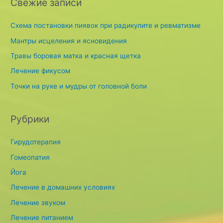
Свежие записи
c
h
Схема постановки пиявок при радикулите и ревматизме
f
Мантры исцеления и ясновидения
o
Травы боровая матка и красная щетка
r
Лечение фикусом
:
Точки на руке и мудры от головной боли
Рубрики
Гирудотерапия
Гомеопатия
Йога
Лечение в домашних условиях
Лечение звуком
Лечение питанием