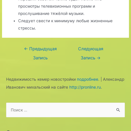
просмотры телевизионных программ и
прослушивание тяжёлой музыки.
Следует свести к минимуму любые жизненные
стрессы.
Навигация
←
Предыдущая
Следующая
по
Запись
Запись
→
записям
Недвижимость кемер новостройки
подробнее
. | Александр
Иванович михальский на сайте
http://pronline.ru
.
S
e
a
r