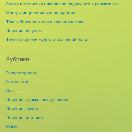
h
Схема постановки пиявок при радикулите и ревматизме
f
Мантры исцеления и ясновидения
o
Травы боровая матка и красная щетка
r
Лечение фикусом
:
Точки на руке и мудры от головной боли
Рубрики
Гирудотерапия
Гомеопатия
Йога
Лечение в домашних условиях
Лечение звуком
Лечение питанием
Магия