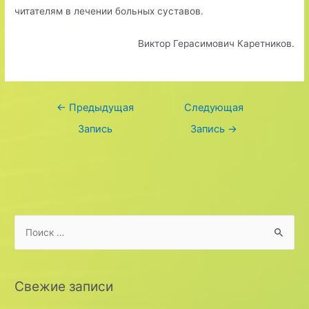
читателям в лечении больных суставов.
Виктор Герасимович Каретников.
Навигация
←
Предыдущая
Следующая
по
Запись
Запись
→
записям
S
e
a
r
Свежие записи
c