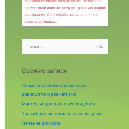
страхования является дата уплаты страховой
премии, если иное не предусмотрено договором
страхования. Срок обработки заявления на
отказ от договора...
S
e
a
r
Свежие записи
c
Схема постановки пиявок при
h
радикулите и ревматизме
f
o
Мантры исцеления и ясновидения
r
Травы боровая матка и красная щетка
:
Лечение фикусом