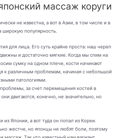
понский массаж коруги
ески не известна, а вот в Азии, в том числе и в
а широкую популярность.
тия для лица. Его суть крайне проста: наш череп
одвижны и достаточно мягкие. Когда мы спим на
носим сумку на одном плече, кости начинают
дя к различным проблемам, начиная с небольшой
езными патологиями.
 проблемы, за счет перемещения костей в
они двигаются, конечно, не значительно, но
 из Японии, а вот туда он попал из Кореи.
льно жестче, но японцы не любят боли, поэтому
и массаж. Так что известный нам вариант