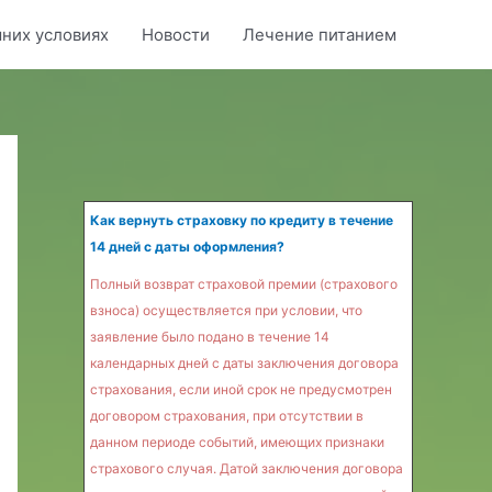
них условиях
Новости
Лечение питанием
Как вернуть страховку по кредиту в течение
14 дней с даты оформления?
Полный возврат страховой премии (страхового
взноса) осуществляется при условии, что
заявление было подано в течение 14
календарных дней с даты заключения договора
страхования, если иной срок не предусмотрен
договором страхования, при отсутствии в
данном периоде событий, имеющих признаки
страхового случая. Датой заключения договора