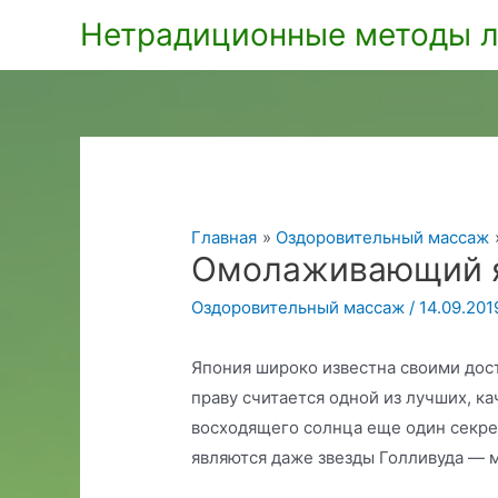
Перейти
Нетрадиционные методы л
к
содержимому
Главная
Оздоровительный массаж
Омолаживающий я
Оздоровительный массаж
/
14.09.201
Япония широко известна своими дос
праву считается одной из лучших, ка
восходящего солнца еще один секре
являются даже звезды Голливуда — 