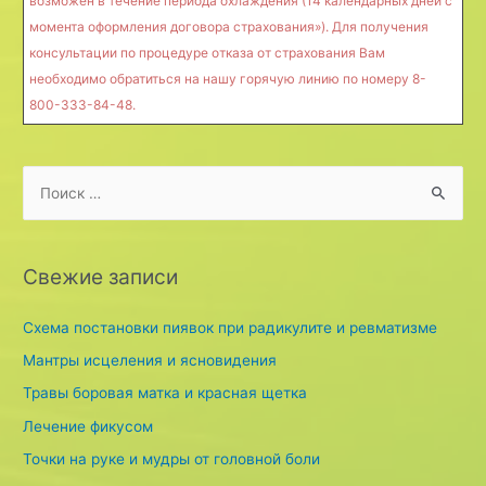
возможен в течение периода охлаждения (14 календарных дней с
момента оформления договора страхования»). Для получения
консультации по процедуре отказа от страхования Вам
необходимо обратиться на нашу горячую линию по номеру 8-
800-333-84-48.
S
e
a
r
Свежие записи
c
h
Схема постановки пиявок при радикулите и ревматизме
f
Мантры исцеления и ясновидения
o
Травы боровая матка и красная щетка
r
Лечение фикусом
:
Точки на руке и мудры от головной боли