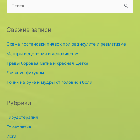
S
e
a
r
Свежие записи
c
h
Схема постановки пиявок при радикулите и ревматизме
f
Мантры исцеления и ясновидения
o
Травы боровая матка и красная щетка
r
Лечение фикусом
:
Точки на руке и мудры от головной боли
Рубрики
Гирудотерапия
Гомеопатия
Йога