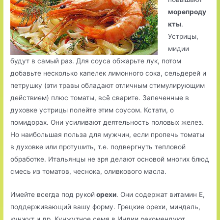
морепроду
кты
.
Устрицы,
мидии
будут в самый раз. Для соуса обжарьте лук, потом
добавьте несколько капелек лимонного сока, сельдерей и
петрушку (эти травы обладают отличным стимулирующим
действием) плюс томаты, всё сварите. Запеченные в
духовке устрицы полейте этим соусом. Кстати, о
помидорах. Они усиливают деятельность половых желез.
Но наибольшая польза для мужчин, если пропечь томаты
в духовке или протушить, т.е. подвергнуть тепловой
обработке. Итальянцы не зря делают основой многих блюд
смесь из томатов, чеснока, оливкового масла.
Имейте всегда под рукой
орехи
. Они содержат витамин E,
поддерживающий вашу форму. Грецкие орехи, миндаль,
кунжут и др. Кунжутное семя в Индии рекомендуют