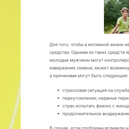
Для того, чтобы в интимной жизни н
средства. Одними из таких средств 
молодые мужчины могут контролиро
извержение семени, может возникнут
а причинами могут быть следующие 
стрессовая ситуация на службе
переутомление; нервные пере
страх испытать фиаско с женщ
продолжительное воздержание
В случае, если проблемы возникли н