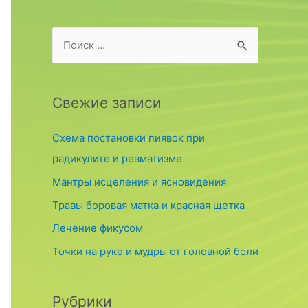
S
e
a
r
Свежие записи
c
Схема постановки пиявок при
h
радикулите и ревматизме
f
o
Мантры исцеления и ясновидения
r
Травы боровая матка и красная щетка
:
Лечение фикусом
Точки на руке и мудры от головной боли
Рубрики