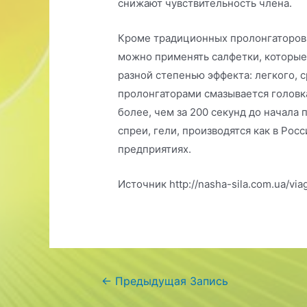
снижают чувствительность члена.
Кроме традиционных пролонгаторов, 
можно применять салфетки, которые
разной степенью эффекта: легкого, с
пролонгаторами смазывается головка
более, чем за 200 секунд до начала 
спреи, гели, производятся как в Рос
предприятиях.
Источник http://nasha-sila.com.ua/vi
Навигация
←
Предыдущая Запись
по