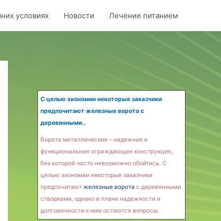
них условиях
Новости
Лечение питанием
С целью экономии некоторые заказчики
предпочитают железные ворота с
деревянными..
Ворота металлические – надежная и
функциональная ограждающая конструкция,
без которой часто невозможно обойтись. С
целью экономии некоторые заказчики
предпочитают
железные ворота
с деревянными
створками, однако в плане надежности и
долговечности к ним остаются вопросы.