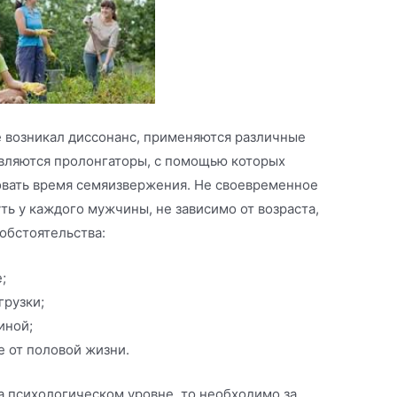
е возникал диссонанс, применяются различные
являются пролонгаторы, с помощью которых
вать время семяизвержения. Не своевременное
ь у каждого мужчины, не зависимо от возраста,
обстоятельства:
;
грузки;
иной;
 от половой жизни.
а психологическом уровне, то необходимо за