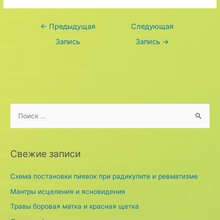
Навигация
←
Предыдущая
Следующая
по
Запись
Запись
→
записям
S
e
a
r
Свежие записи
c
h
Схема постановки пиявок при радикулите и ревматизме
f
Мантры исцеления и ясновидения
o
Травы боровая матка и красная щетка
r