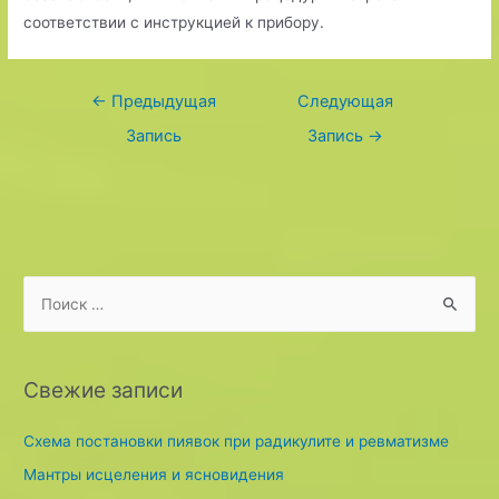
соответствии с инструкцией к прибору.
Навигация
←
Предыдущая
Следующая
по
Запись
Запись
→
записям
S
e
a
r
Свежие записи
c
h
Схема постановки пиявок при радикулите и ревматизме
f
Мантры исцеления и ясновидения