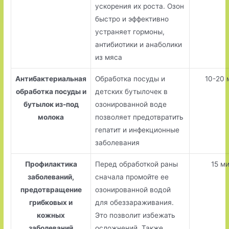
ускорения их роста. Озон
быстро и эффективно
устраняет гормоны,
антибиотики и анаболики
из мяса
Антибактериальная
Обработка посуды и
10-20 
обработка посуды и
детских бутылочек в
бутылок из-под
озонированной воде
молока
позволяет предотвратить
гепатит и инфекционные
заболевания
Профилактика
Перед обработкой раны
15 м
заболеваний,
сначала промойте ее
предотвращение
озонированной водой
грибковых и
для обеззараживания.
кожных
Это позволит избежать
заболеваний
осложнений. Также