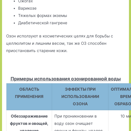
Ожогах
Варикозе
Тяжелых формах экземы
Диабетической гангрене
Озон исползуют в косметических целях для борьбы с
целлюлитом и лишним весом, так же О3 способен
приостановить старение кожи.
Примеры использования озонированной воды
ОБЛАСТЬ
ЭФФЕКТЫ ПРИ
ОПТИМА
ПРИМЕНЕНИЯ
ИСПОЛЬЗОВАНИИ
ВРЕ
ОЗОНА
ОБРАБ
Обеззараживание
При проникновении в
10 м
фруктов и овощей,
воду озон очищает
удаление
овощи и фрукты, удаляя