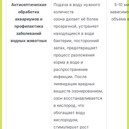
Антисептическая
Подача в воду нужного
5-10 ми
обработка
количеств
зависимо
аквариумов и
озона делает её более
объёма 
профилактика
прозрачной, устраняет
заболеваний
находящиеся в воде
водных животных
бактерии, посторонний
запах, предотвращает
процесс разложения
корма в воде и
распространение
инфекции. После
ликвидации вредных
веществ озонированием,
озон восстанавливается
в кислород, что
обогащает воду
кислородом,
стимулирует рост